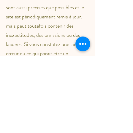
sont aussi précises que possibles et le
site est périodiquement remis à jour,
mais peut toutefois contenir des
inexactitudes, des omissions ou des
lacunes. Si vous constatez une lacune,
erreur ou ce qui parait être un
dysfonctionnement, merci de bien
vouloir le signaler par email.
Maëlle Saladini ne pourra être tenue
responsable des dommages directs ou
indirects causés au matériel de
l’utilisateur, lors de l’accès au site.
7. Liens Hypertextes
Le site [
www.maellesaladini.com
] peut